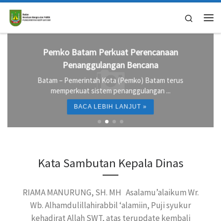
Skip to content
Search
Me
Pemko Batam Perkuat Perencanaan
Penanggulangan Bencana
Batam – Pemerintah Kota (Pemko) Batam terus
memperkuat sistem penanggulangan ...
BACA LEBIH LANJUT »
Kata Sambutan Kepala Dinas
RIAMA MANURUNG, SH. MH Asalamu’alaikum Wr.
Wb. Alhamdulillahirabbil ‘alamiin, Puji syukur
kehadirat Allah SWT, atas terupdate kembali