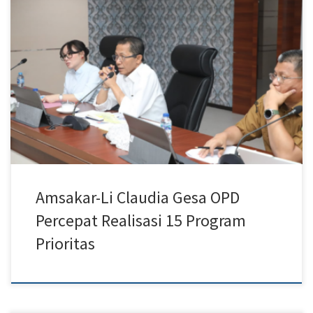
Batam – Wali Kota Batam, Amsakar Achmad, bersama Wakil Wali
Kota Batam, Li Claudia Chandra, menginstruksikan seluruh
organisasi perangkat daerah (OPD) mempercepat realisasi 15
program prioritas Pemerintah Kota Batam pada semester II Tahun
2026. Arahan tersebut disampaikan saat memimpin Rapat Evaluasi
Triwulan II/Semester I di Kantor Wali Kota Batam, Senin
(27/7/2026). […]
Amsakar-Li Claudia Gesa OPD
Percepat Realisasi 15 Program
Prioritas