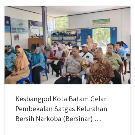
Batam – Badan Kesatuan Bangsa dan Politik (Kesbangpol) Kota
Batam menggelar Kegiatan Pembekalan Satuan Tugas (Satgas)
Kelurahan Bersih Narkoba (Bersinar) yang berlangsung di Fasilitas
Umum (Fasum) Kelurahan Sembulang, Kecamatan Galang, pada
Senin, 27 Juli 2026. Kegiatan ini merupakan bagian dari komitmen
Pemerintah Kota Batam dalam mendukung upaya Pencegahan
dan Pemberantasan […]
Kesbangpol Kota Batam Gelar
Pembekalan Satgas Kelurahan
Bersih Narkoba (Bersinar) …