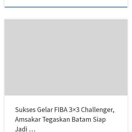
Batam – Keberhasilan Kota Batam menjadi tuan rumah FIBA 3×3
Challenger 2026 mempertegas posisinya sebagai destinasi
penyelenggara ajang olahraga internasional. Menutup rangkaian
turnamen yang berlangsung di Dataran Engku Putri, Batam Centre,
Sabtu (25/7/2026) malam, Wali Kota Batam Amsakar Achmad
menegaskan komitmen pemerintah untuk terus memperkuat
Batam sebagai pusat sport tourism melalui […]
Sukses Gelar FIBA 3×3 Challenger,
Amsakar Tegaskan Batam Siap
Jadi …