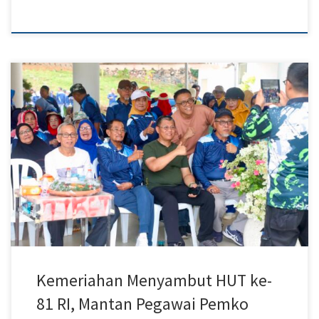
Batam – Semangat menyambut Hari Ulang Tahun (HUT) ke-81
Kemerdekaan Republik Indonesia terasa semarak dalam
silaturahmi Persatuan Mantan Pegawai Pemko Batam (PMPPB) di
Taman Kolam, Sekupang, Sabtu (25/7/2026). Berbagai lomba
bernuansa kemerdekaan, seperti makan kerupuk, estafet
kelereng, dan memasukkan paku ke dalam botol, menjadi ajang
mempererat silaturahmi sekaligus membangkitkan nostalgia para
[…]
Kemeriahan Menyambut HUT ke-
81 RI, Mantan Pegawai Pemko