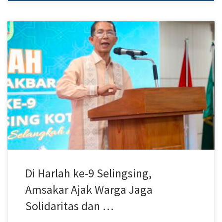
Batam – Wali Kota Batam sekaligus Pembina Perkumpulan
Selingsing Kota Batam, Amsakar Achmad, menghadiri Halaqah
Pengajian Akbar yang dirangkaikan dengan peringatan Hari Lahir
(Harlah) ke-9 Perkumpulan Selingsing Kota Batam di Nagoya
Mansion, Kecamatan Lubukbaja, Sabtu (26/7/2026). Kegiatan
tersebut menjadi ajang mempererat silaturahmi sekaligus
memperkuat semangat persatuan warga Selingsing yang
bermukim di […]
Di Harlah ke-9 Selingsing,
Amsakar Ajak Warga Jaga
Solidaritas dan …