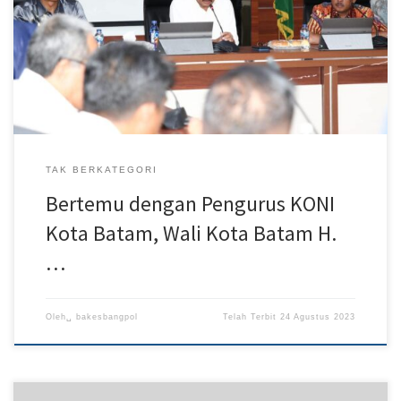
(KONI) Kota Batam di Lantai IV Kantor Wali Kota Batam, Kamis
(24/8/2023). Disampaikan Rudi, atas nama Pemko Batam maupun
pribadi pihaknya turut berduka cita atas meninggalnya Ketua KONI
Kota Batam, Iskandar Alamsyah. Rudi mengaku sangat kehilangan
[…]
TAK BERKATEGORI
Bertemu dengan Pengurus KONI
Kota Batam, Wali Kota Batam H.
…
Oleh␣
bakesbangpol
Telah Terbit
24 Agustus 2023