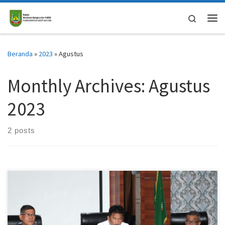
Skip to content
Search
Me
Beranda
»
2023
»
Agustus
Monthly Archives:
Agustus
2023
2 posts
Wali Kota Batam, Muhammad Rudi bertemu dan silaturahmi
langsung dengan pengurus Komite Olahraga Nasional Indonesia