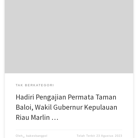
Wakil Gubernur Kepri Hj Marlin Agustina Rudi mengapresiasi orang
tua yang selalu membawa anak-anaknya ke masjid atau mushola.
Dengan sendirinya, ke depan mereka akan sering ke masjid,
dengan memakmurkannya. “Terima kasih sudah membawa anak-
anaknya ke masjid. Karena tanpa disadari, kita sudah mengajarkan
ilmu agama kepada anak kita,” kata Marlin di […]
TAK BERKATEGORI
Hadiri Pengajian Permata Taman
Baloi, Wakil Gubernur Kepulauan
Riau Marlin …
Oleh␣
bakesbangpol
Telah Terbit
23 Agustus 2023