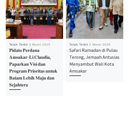
Telah Terbit
4 Maret 2025
Telah Terbit
2 Maret 2026
𝐏𝐢𝐝𝐚𝐭𝐨 𝐏𝐞𝐫𝐝𝐚𝐧𝐚
Safari Ramadan di Pulau
𝐀𝐦𝐬𝐚𝐤𝐚𝐫-𝐋𝐢 𝐂𝐥𝐚𝐮𝐝𝐢𝐚,
Terong, Jemaah Antusias
𝐏𝐚𝐩𝐚𝐫𝐤𝐚𝐧 𝐕𝐢𝐬𝐢 𝐝𝐚𝐧
Menyambut Wali Kota
𝐏𝐫𝐨𝐠𝐫𝐚𝐦 𝐏𝐫𝐢𝐨𝐫𝐢𝐭𝐚𝐬 𝐮𝐧𝐭𝐮𝐤
Amsakar
𝐁𝐚𝐭𝐚𝐦 𝐋𝐞𝐛𝐢𝐡 𝐌𝐚𝐣𝐮 𝐝𝐚𝐧
𝐒𝐞𝐣𝐚𝐡𝐭𝐞𝐫𝐚