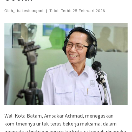
Oleh␣
bakesbangpol
|
Telah Terbit
25 Februari 2026
Wali Kota Batam, Amsakar Achmad, menegaskan
komitmennya untuk terus bekerja maksimal dalam
mengatasi berbagai persoalan kota di tengah dinamika