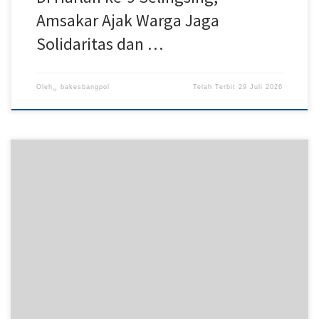
Amsakar Ajak Warga Jaga
Solidaritas dan …
Oleh␣
bakesbangpol
Telah Terbit
29 Juli 2026
Batam – Keberhasilan Kota Batam menjadi tuan rumah FIBA 3×3
Challenger 2026 mempertegas posisinya sebagai destinasi
penyelenggara ajang olahraga internasional. Menutup rangkaian
turnamen yang berlangsung di Dataran Engku Putri, Batam Centre,
Sabtu (25/7/2026) malam, Wali Kota Batam Amsakar Achmad
menegaskan komitmen pemerintah untuk terus memperkuat
Batam sebagai pusat sport tourism melalui […]