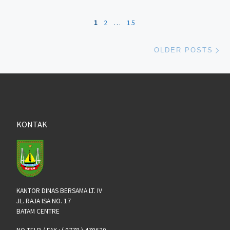
Posts navigation
1
2
…
15
Ol
OLDER POSTS
KONTAK
KANTOR DINAS BERSAMA LT. IV
JL. RAJA ISA NO. 17
BATAM CENTRE