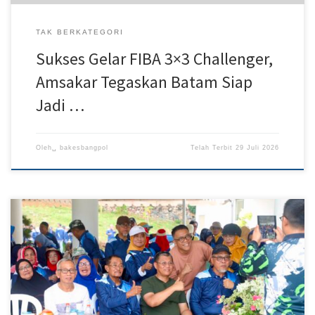
TAK BERKATEGORI
Sukses Gelar FIBA 3×3 Challenger,
Amsakar Tegaskan Batam Siap
Jadi …
Oleh␣
bakesbangpol
Telah Terbit
29 Juli 2026
Batam – Semangat menyambut Hari Ulang Tahun (HUT) ke-81
Kemerdekaan Republik Indonesia terasa semarak dalam
silaturahmi Persatuan Mantan Pegawai Pemko Batam (PMPPB) di
Taman Kolam, Sekupang, Sabtu (25/7/2026). Berbagai lomba
bernuansa kemerdekaan, seperti makan kerupuk, estafet
kelereng, dan memasukkan paku ke dalam botol, menjadi ajang