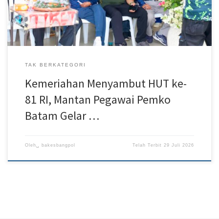
mempererat silaturahmi sekaligus membangkitkan nostalgia para
[…]
TAK BERKATEGORI
Kemeriahan Menyambut HUT ke-
81 RI, Mantan Pegawai Pemko
Batam Gelar …
Oleh␣
bakesbangpol
Telah Terbit
29 Juli 2026