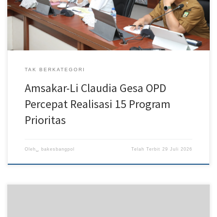
Triwulan II/Semester I di Kantor Wali Kota Batam, Senin
(27/7/2026). […]
TAK BERKATEGORI
Amsakar-Li Claudia Gesa OPD
Percepat Realisasi 15 Program
Prioritas
Oleh␣
bakesbangpol
Telah Terbit
29 Juli 2026