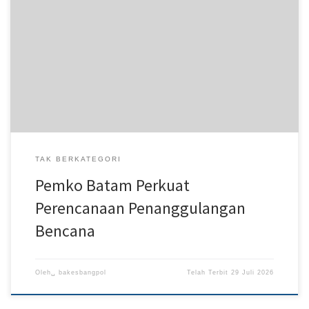
Batam – Pemerintah Kota (Pemko) Batam terus memperkuat
sistem penanggulangan bencana melalui penyusunan Rancangan
Akhir Rencana Penanggulangan Bencana Daerah (RPBD) Kota
Batam. Upaya tersebut ditandai dengan pelaksanaan Konsultasi
Publik Rancangan Akhir RPBD yang dibuka secara resmi oleh
Sekretaris Daerah Kota Batam, Firmansyah, di Kantor Wali Kota
Batam, Senin (27/7/2026). Kegiatan yang […]
TAK BERKATEGORI
Pemko Batam Perkuat
Perencanaan Penanggulangan
Bencana
Oleh␣
bakesbangpol
Telah Terbit
29 Juli 2026