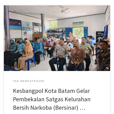
Batam – Badan Kesatuan Bangsa dan Politik (Kesbangpol) Kota
Batam menggelar Kegiatan Pembekalan Satuan Tugas (Satgas)
Kelurahan Bersih Narkoba (Bersinar) yang berlangsung di Fasilitas
Umum (Fasum) Kelurahan Sembulang, Kecamatan Galang, pada
Senin, 27 Juli 2026. Kegiatan ini merupakan bagian dari komitmen
Pemerintah Kota Batam dalam mendukung upaya Pencegahan
dan Pemberantasan […]
TAK BERKATEGORI
Kesbangpol Kota Batam Gelar
Pembekalan Satgas Kelurahan
Bersih Narkoba (Bersinar) …