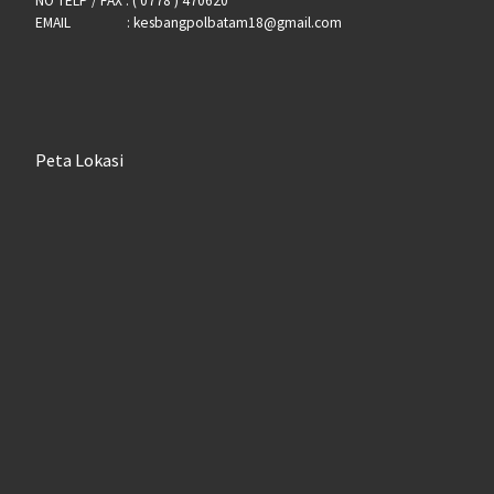
NO TELP / FAX : ( 0778 ) 470620
EMAIL : kesbangpolbatam18@gmail.com
Peta Lokasi