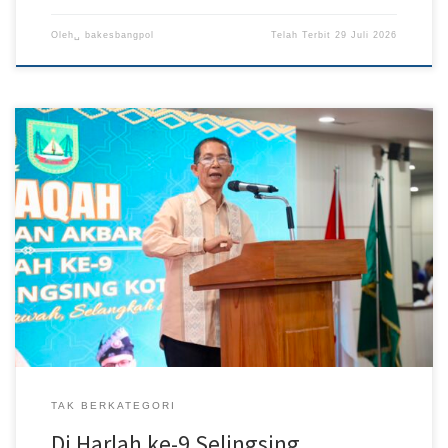
Oleh␣
bakesbangpol
Telah Terbit
29 Juli 2026
Batam – Wali Kota Batam sekaligus Pembina Perkumpulan
Selingsing Kota Batam, Amsakar Achmad, menghadiri Halaqah
Pengajian Akbar yang dirangkaikan dengan peringatan Hari Lahir
(Harlah) ke-9 Perkumpulan Selingsing Kota Batam di Nagoya
Mansion, Kecamatan Lubukbaja, Sabtu (26/7/2026). Kegiatan
tersebut menjadi ajang mempererat silaturahmi sekaligus
memperkuat semangat persatuan warga Selingsing yang
bermukim di […]
TAK BERKATEGORI
Di Harlah ke-9 Selingsing,