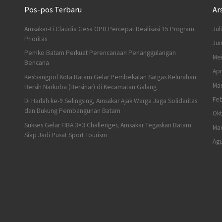
Pos-pos Terbaru
Ar
Amsakar-Li Claudia Gesa OPD Percepat Realisasi 15 Program
Jul
Prioritas
Jun
Pemko Batam Perkuat Perencanaan Penanggulangan
Me
Bencana
Apr
Kesbangpol Kota Batam Gelar Pembekalan Satgas Kelurahan
Mar
Bersih Narkoba (Bersinar) di Kecamatan Galang
Feb
Di Harlah ke-9 Selingsing, Amsakar Ajak Warga Jaga Solidaritas
dan Dukung Pembangunan Batam
Ok
Sukses Gelar FIBA 3×3 Challenger, Amsakar Tegaskan Batam
Mar
Siap Jadi Pusat Sport Tourism
Agu